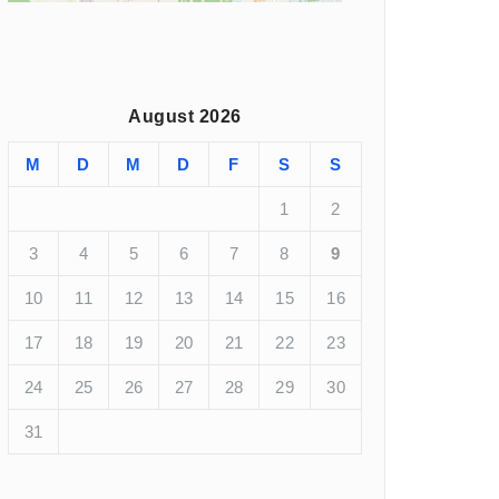
August 2026
M
D
M
D
F
S
S
1
2
3
4
5
6
7
8
9
10
11
12
13
14
15
16
17
18
19
20
21
22
23
24
25
26
27
28
29
30
31